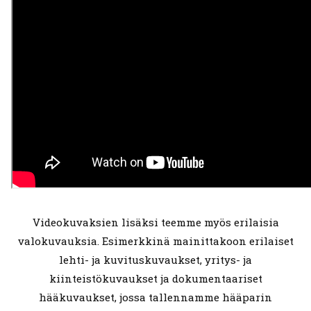
Videokuvaksien lisäksi teemme myös erilaisia
valokuvauksia. Esimerkkinä mainittakoon erilaiset
lehti- ja kuvituskuvaukset, yritys- ja
kiinteistökuvaukset ja dokumentaariset
hääkuvaukset, jossa tallennamme hääparin