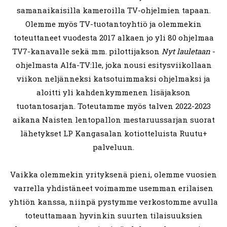
samanaikaisilla kameroilla TV-ohjelmien tapaan.
Olemme myös TV-tuotantoyhtiö ja olemmekin
toteuttaneet vuodesta 2017 alkaen jo yli 80 ohjelmaa
TV7-kanavalle sekä mm. pilottijakson
Nyt lauletaan
-
ohjelmasta Alfa-TV:lle, joka nousi esitysviikollaan
viikon neljänneksi katsotuimmaksi ohjelmaksi ja
aloitti yli kahdenkymmenen lisäjakson
tuotantosarjan. Toteutamme myös talven 2022-2023
aikana Naisten lentopallon mestaruussarjan suorat
lähetykset LP Kangasalan kotiotteluista Ruutu+
palveluun.
Vaikka olemmekin yrityksenä pieni, olemme vuosien
varrella yhdistäneet voimamme usemman erilaisen
yhtiön kanssa, niinpä pystymme verkostomme avulla
toteuttamaan hyvinkin suurten tilaisuuksien