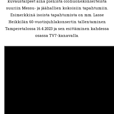
kuvaustarpeet aina pienistä olohuonekonserteista
suuriin Messu- ja jäähallien kokoisiin tapahtumiin.
Esimerkkinä isoista tapahtumista on mm. Lasse
Heikkilän 60-vuotisjuhlakonsertin tallentaminen
Tamperetalossa 16.4.2023 ja sen esittäminen kahdessa
osassa TV7-kanavalla.